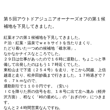
第５回アウトドアジュニアオーナーズオフの第１候
補地を下見してきました。
紅葉オフの第１候補地を下見してきました。
Ｐ泊・紅葉・温泉でｗｅｂサイトを当たりまくり、
たどり着いた一つめの候補地「碓氷湖」。
なかなかナイスなところでした。
２９日は仕事があったので１６時に退勤し、ちょこっと準
備して出発したのはもう１７時近くでした。
東松山まで下道（２５４号）を走り、そこから関越、上信
越道と走り、松井田妙義まで行きました。１７時過ぎで７
６．７ｋｍなので、
通勤割引で１１００円です。（安い）
ＩＣを降りた所の信号を右、１８号に出て左へ進み（軽井
沢方面）、程なく「峠の釜めし」の「おぎのや」につきま
す。
なんと２４時間営業なんですね。