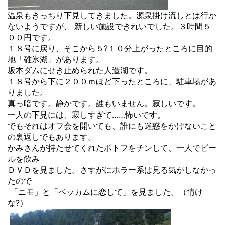
温泉もきっちり下見してきました。源泉掛け流しとは行か
ないようですが、 新しい施設できれいでした。３時間５
００円です。
１８号に戻り、そこから５?１０分上がったところに目的
地「碓氷湖」があります。
坂本ダムにせき止められた人造湖です。
１８号から下に２００ｍほど下ったところに、駐車場があ
りました。
真っ暗です。静かです。誰もいません。寂しいです。
一人の下見には、寂しすぎて……怖いです。
でもそれはオフ会を開いても、誰にも迷惑をかけないこと
の裏返しでもあります。
かみさんが持たせてくれたポトフをチンして、一人でビー
ルを飲み
ＤＶＤを見ました。さすがにホラー系は見る気がしなかっ
たので
「ニモ」と「ベッカムに恋して」を見ました。（情け
な?）