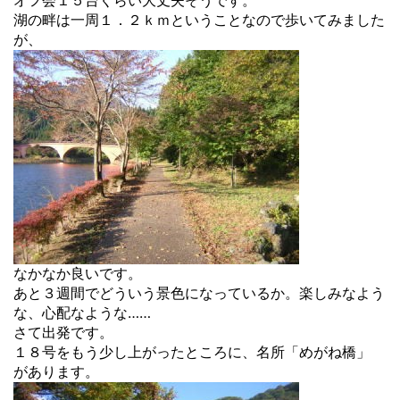
オフ会１５台くらい大丈夫そうです。
湖の畔は一周１．２ｋｍということなので歩いてみました
が、
なかなか良いです。
あと３週間でどういう景色になっているか。楽しみなよう
な、心配なような……
さて出発です。
１８号をもう少し上がったところに、名所「めがね橋」
があります。