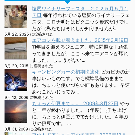
塩尻ワイナリーフェスタ ２０２５月５月１
７日
毎年行われている塩尻のワイナリーフェ
スタ。コロナ明けはピクニック形式だけでし
たが（私たちはそれしか知りませんが...
5月 22, 2025 に投稿された
エアコンを載せ替えました。2015年3月19日
11年目を迎えるジュニア。特に問題なく頑張
ってきましたが、ここへ来てエアコンが壊れ
ました。 しょうがない...
3月 20, 2015 に投稿された
キャンピングカーの初期快適化
ピカピカの新
車はいいものです。でも標準装備のままで
は、ちょっと使いづらい面もあります。 早速
あれこれいじってみ...
9月 12, 2006 に投稿された
ちょっと伊豆まで…… 2009年3月27日
やっ
と一年が終わりました。（年度） 打 ち上げ
に、ちょっと伊豆まででかけました。４年ぶ
りの伊豆です。 ...
3月 31, 2009 に投稿された