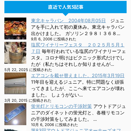
直近で人気5記事
東北キャラバン 2004年08月05日
ジュニ
アを手に入れて初の夏休み。東北キャラバン
出かけました。 ガソリン２９８ｌ３６８...
9月 6, 2006 に投稿された
塩尻ワイナリーフェスタ ２０２５月５月１
７日
毎年行われている塩尻のワイナリーフェ
スタ。コロナ明けはピクニック形式だけでし
たが（私たちはそれしか知りませんが...
5月 22, 2025 に投稿された
エアコンを載せ替えました。2015年3月19日
11年目を迎えるジュニア。特に問題なく頑張
ってきましたが、ここへ来てエアコンが壊れ
ました。 しょうがない...
3月 20, 2015 に投稿された
蛍光灯とリモコンの干渉対策
アウトドアジュ
ニアのダイネットの蛍光灯と、各種リモコン
の干渉対策をしてみました。 ...
10月 6, 2006 に投稿された
第83回アウトドアジュニアオーナーズオフ